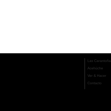
Las Carantoña
Acehúche
Ver & Hacer
Contacto