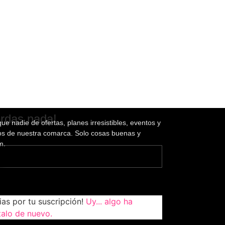
erdas nada!
ue nadie de ofertas, planes irresistibles, eventos y
os de nuestra comarca. Solo cosas buenas y
m.
as por tu suscripción!
Uy... algo ha
ntalo de nuevo.