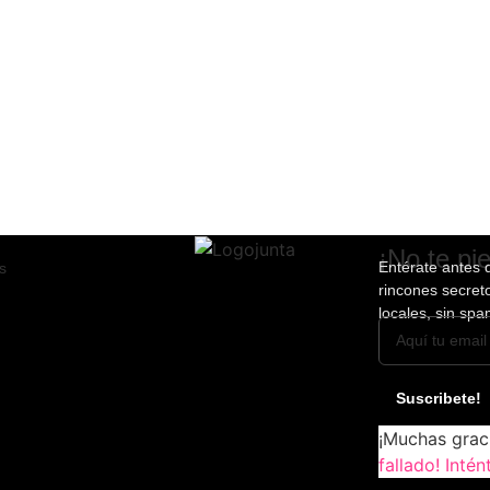
¡No te pi
Entérate antes q
s
rincones secret
locales, sin spa
Suscribete!
¡Muchas graci
fallado! Inté