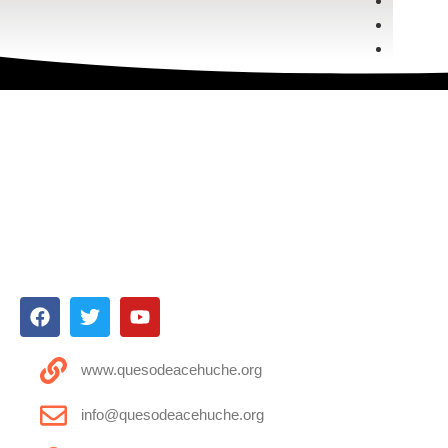
www.quesodeacehuche.org
info@quesodeacehuche.org