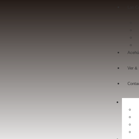
Las C
Acehú
Ver &
Conta